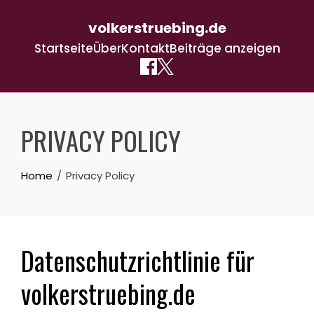
volkerstruebing.de
Startseite
Über
Kontakt
Beiträge anzeigen
Skip
to
PRIVACY POLICY
content
Home
Privacy Policy
Datenschutzrichtlinie für
volkerstruebing.de