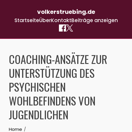
volkerstruebing.de
Startseite
Über
Kontakt
Beiträge anzeigen
Skip
to
COACHING-ANSÄTZE ZUR
content
UNTERSTÜTZUNG DES
PSYCHISCHEN
WOHLBEFINDENS VON
JUGENDLICHEN
Home