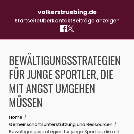
volkerstruebing.de
Startseite
Über
Kontakt
Beiträge anzeigen
Skip
to
BEWÄLTIGUNGSSTRATEGIEN
content
FÜR JUNGE SPORTLER, DIE
MIT ANGST UMGEHEN
MÜSSEN
Home
Gemeinschaftsunterstützung und Ressourcen
Bewältigungsstrategien für junge Sportler, die mit