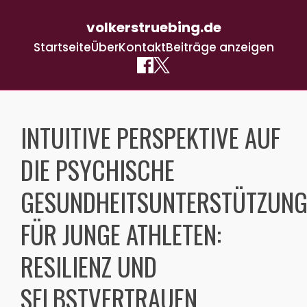
volkerstruebing.de
Startseite
Über
Kontakt
Beiträge anzeigen
Skip
to
INTUITIVE PERSPEKTIVE AUF
content
DIE PSYCHISCHE
GESUNDHEITSUNTERSTÜTZUN
FÜR JUNGE ATHLETEN:
RESILIENZ UND
SELBSTVERTRAUEN