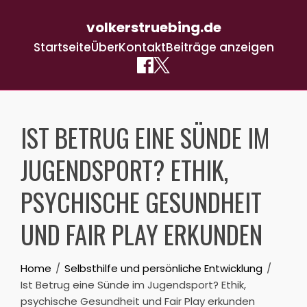
volkerstruebing.de
Startseite
Über
Kontakt
Beiträge anzeigen
Skip
to
IST BETRUG EINE SÜNDE IM
content
JUGENDSPORT? ETHIK,
PSYCHISCHE GESUNDHEIT
UND FAIR PLAY ERKUNDEN
Home
Selbsthilfe und persönliche Entwicklung
Ist Betrug eine Sünde im Jugendsport? Ethik,
psychische Gesundheit und Fair Play erkunden