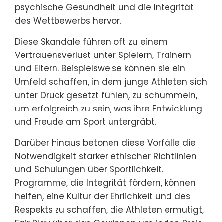
betonte die Bedeutung von Integrität im
Jugendsport. Ein weiterer bemerkenswerter
Fall betraf einen Trainer, der das Alter von
Spielern gefälscht hatte, was zu einer
lebenslangen Sperre vom Coaching führte.
Solche Fälle verdeutlichen die
schwerwiegenden Folgen des Schummelns
und beeinflussen Richtlinien sowie die
Diskussion über die Ethik im Jugendsport.
Welche Lehren können aus
hochkarätigen Schummel-
Skandalen gezogen werden?
Hochkarätige Schummel-Skandale im
Jugendsport offenbaren bedeutende