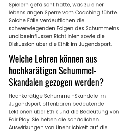
Welche seltenen, aber
bemerkenswerten Fälle
heben die Konsequenzen des
Schummelns hervor?
Seltene, aber bemerkenswerte Fälle von
Schummeln im Jugendsport haben zu
erheblichen Konsequenzen geführt, darunter
Sperren und öffentliche Empörung. Ein
Beispiel ist der Fall eines
Jugendbasketballteams aus dem Jahr 2019,
das von einer Meisterschaft disqualifiziert
wurde, weil es nicht spielberechtigte Spieler
eingesetzt hatte. Dieser Vorfall löste
Diskussionen über Ethik und Fair Play aus und