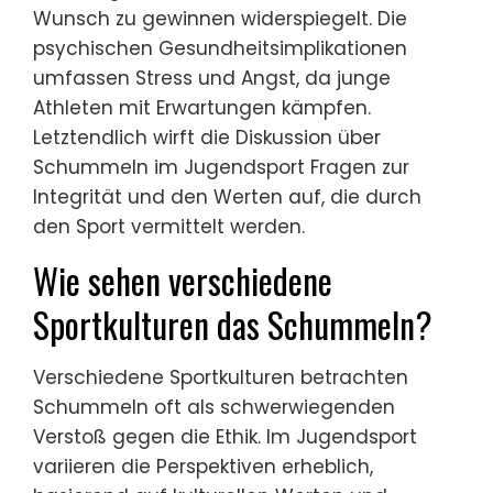
Perspektiven gibt es zum
Schummeln im Jugendsport?
Schummeln im Jugendsport wird oft als
unethisch angesehen, was die psychische
Gesundheit und das Fair Play betrifft.
Einzigartige Perspektiven heben den Druck
hervor, dem junge Athleten ausgesetzt sind,
um erfolgreich zu sein, was zu unethischem
Verhalten führen kann. Einige
argumentieren, dass Schummeln den Geist
des Wettbewerbs untergräbt, während
andere glauben, dass es den intensiven
Wunsch zu gewinnen widerspiegelt. Die
psychischen Gesundheitsimplikationen
umfassen Stress und Angst, da junge