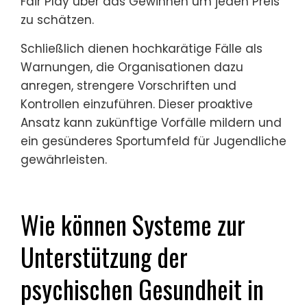
Lektionen über Ethik und die Bedeutung von
Fair Play. Sie heben die schädlichen
Auswirkungen von Unehrlichkeit auf die
psychische Gesundheit und die Integrität
des Wettbewerbs hervor.
Diese Skandale führen oft zu einem
Vertrauensverlust unter Spielern, Trainern
und Eltern. Beispielsweise können sie ein
Umfeld schaffen, in dem junge Athleten sich
unter Druck gesetzt fühlen, zu schummeln,
um erfolgreich zu sein, was ihre Entwicklung
und Freude am Sport untergräbt.
Darüber hinaus betonen diese Vorfälle die
Notwendigkeit starker ethischer Richtlinien
und Schulungen über Sportlichkeit.