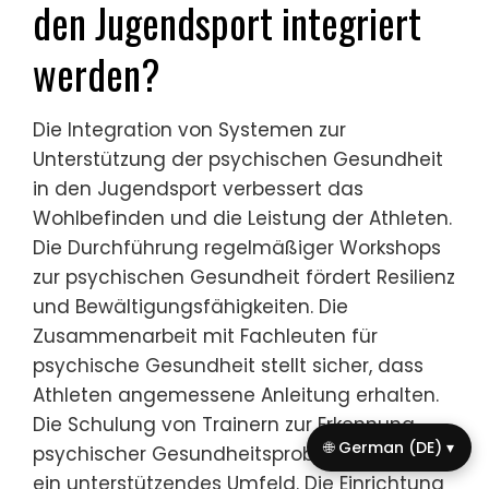
Programme, die Integrität fördern, können
helfen, eine Kultur der Ehrlichkeit und des
Respekts zu schaffen, die Athleten ermutigt,
Fair Play über das Gewinnen um jeden Preis
zu schätzen.
Schließlich dienen hochkarätige Fälle als
Warnungen, die Organisationen dazu
anregen, strengere Vorschriften und
Kontrollen einzuführen. Dieser proaktive
Ansatz kann zukünftige Vorfälle mildern und
ein gesünderes Sportumfeld für Jugendliche
gewährleisten.
🌐 German (DE) ▾