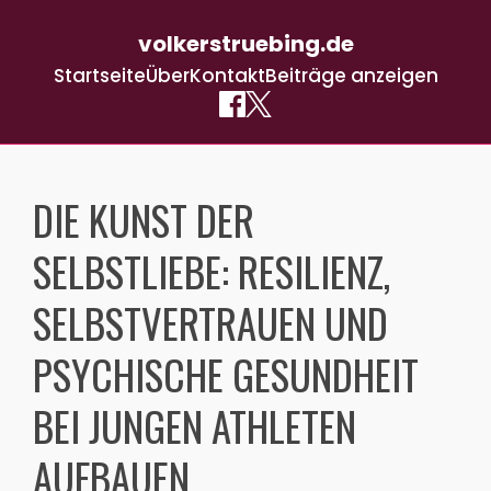
volkerstruebing.de
Startseite
Über
Kontakt
Beiträge anzeigen
Skip
to
DIE KUNST DER
content
SELBSTLIEBE: RESILIENZ,
SELBSTVERTRAUEN UND
PSYCHISCHE GESUNDHEIT
BEI JUNGEN ATHLETEN
AUFBAUEN