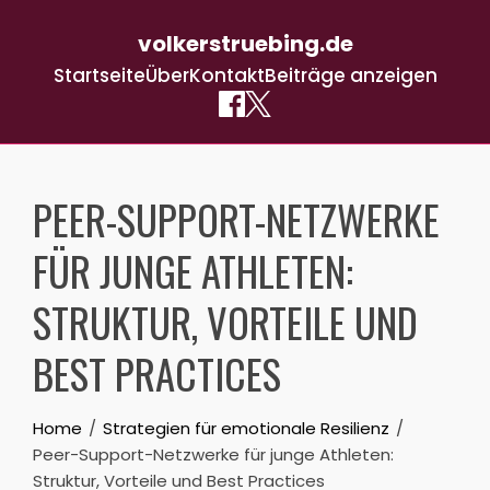
volkerstruebing.de
Startseite
Über
Kontakt
Beiträge anzeigen
Skip
to
PEER-SUPPORT-NETZWERKE
content
FÜR JUNGE ATHLETEN:
STRUKTUR, VORTEILE UND
BEST PRACTICES
Home
Strategien für emotionale Resilienz
Peer-Support-Netzwerke für junge Athleten:
Struktur, Vorteile und Best Practices