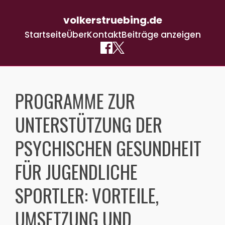
volkerstruebing.de
Startseite
Über
Kontakt
Beiträge anzeigen
Skip
to
PROGRAMME ZUR
content
UNTERSTÜTZUNG DER
PSYCHISCHEN GESUNDHEIT
FÜR JUGENDLICHE
SPORTLER: VORTEILE,
UMSETZUNG UND